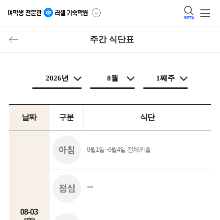
BETA
주간 식단표
날짜
구분
식단
8월1일~8월4일 전체외출
***
08-03