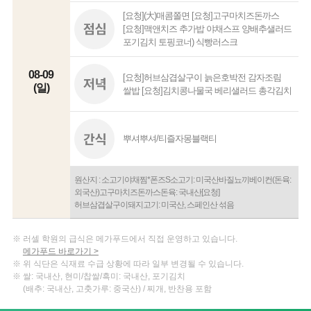
[요청](大)매콤쫄면 [요청]고구마치즈돈까스
[요청]맥앤치즈 추가밥 야채스프 양배추샐러드
포기김치 토핑코너) 식빵러스크
08-09
[요청]허브삼겹살구이 늙은호박전 감자조림
(일)
쌀밥 [요청]김치콩나물국 베리샐러드 총각김치
뿌셔뿌셔/티즐자몽블랙티
원산지 : 소고기야채찜*폰즈S소고기: 미국산바질뇨끼베이컨(돈육:
외국산)고구마치즈돈까스돈육: 국내산[요청]
허브삼겹살구이돼지고기: 미국산, 스페인산 섞음
러셀 학원의 급식은 메가푸드에서 직접 운영하고 있습니다.
메가푸드 바로가기 >
위 식단은 식재료 수급 상황에 따라 일부 변경될 수 있습니다.
쌀: 국내산, 현미/찹쌀/흑미: 국내산, 포기김치
(배추: 국내산, 고춧가루: 중국산) / 찌개, 반찬용 포함