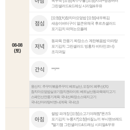
녹두죽*[요청]옥수수볼 [요청]사과+땅콩버터
그린샐러드&드레싱 시리얼&우유
[요청](大)참치마요덮밥 [요청]새우튀김
새송이버터구이 얼큰유채국 후르츠샐러드
포기김치 떠먹는요플레
동파육 깐풍기 짜장소스 계란볶음밥 마라탕
08-08
포기김치 그린샐러드 빙홍차 비타민코너)
(토)
조각과일
***/***
원산지 : 주꾸미볶음주꾸미: 베트남산, 오징어: 페루산(大)
참치마요덮밥살코기참치캔라이트: 베트남산동파육돼지고기:
스페인산깐풍기계육: 국내산짜장소스돼지고기:
국내산마라탕비엔나(계육: 국내산)
쌀밥 파개장 [요청]소고기야채찜*폰즈S
포기김치 누룽지*[요청]바질뇨끼 부시맨브레드
*딸기잼 그린샐러드&드레싱 시리얼&우유