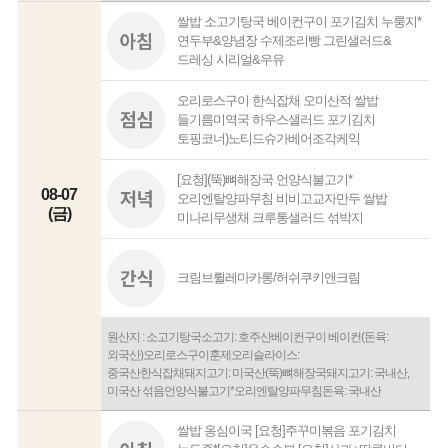
쌀밥 소고기탕국 베이컨구이 포기김치 누룽지*
연두부&양념장 수제조리빵 그린샐러드&
드레싱 시리얼&우유
오리로스구이 한식잡채 오미산적 쌀밥
들기름미역국 하우스샐러드 포기김치
토핑코너)노티드슈가베어조각케익
[요청](뚝)뼈해장국 언양식불고기*
08-07
오리엔탈양파무침 비비고교자만두 쌀밥
(금)
미나리무생채 크루통샐러드 섞박지
크림브륄레마카롱/허쉬쿠키앤크림
원산지 : 소고기탕국소고기: 호주산베이컨구이 베이컨(돈육:
외국산)오리로스구이훈제오리슬라이스:
중국산한식잡채돼지고기: 미국산(뚝)뼈해장국돼지고기: 국내산,
미국산 섞음언양식불고기*오리엔탈양파무침돈육: 국내산
쌀밥 옹심이국 [요청]주꾸미볶음 포기김치