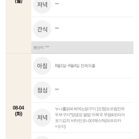
(월)
***
***
원산지 : ***
8월1일~8월4일 전체외출
***
08-04
누나홀닭st.싸먹는닭구이 [요청]슈프림만두
(화)
두부구이*양념장 쌀밥 어묵국 무쌈&또띠아
포기김치 비타민코너)야채스틱(파프리카
+오이)