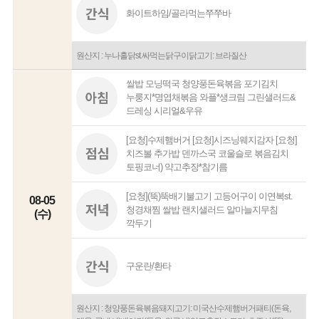
화이트하임/골라먹는쭈쭈바
원산지 : 누나홀닭st.싸먹는닭구이닭고기: 브라질산
쌀밥 모닝떡국 청양풍돈육볶음 포기김치
누룽지*명엽채볶음 와플*생크림 그린샐러드&
드레싱 시리얼&우유
[요청]수제햄버거 [요청]시즈닝웨지감자 [요청]
치즈볼 추가밥 덴까스국 코울슬로 볶음김치
토핑코너) 약고추장*참기름
[요청](뚝)뚝배기불고기 고등어구이 이연복st.
08-05
청경채찜 쌀밥 랜치샐러드 알마늘지무침
(수)
깍두기
구운란/환타
원산지 : 청양풍돈육볶음돼지고기: 미국산수제햄버거패티(돈육,