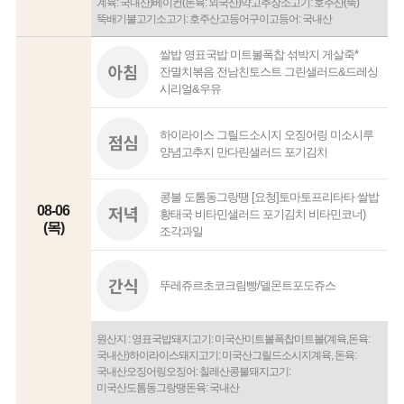
계육: 국내산)베이컨(돈육: 외국산)약고추장소고기: 호주산(뚝)
뚝배기불고기소고기: 호주산고등어구이고등어: 국내산
쌀밥 영표국밥 미트볼폭찹 섞박지 게살죽*
잔멸치볶음 전남친토스트 그린샐러드&드레싱
시리얼&우유
하이라이스 그릴드소시지 오징어링 미소시루
양념고추지 만다린샐러드 포기김치
콩불 도톰동그랑땡 [요청]토마토프리타타 쌀밥
08-06
황태국 비타민샐러드 포기김치 비타민코너)
(목)
조각과일
뚜레쥬르초코크림빵/델몬트포도쥬스
원산지 : 영표국밥돼지고기: 미국산미트볼폭찹미트볼(계육,돈육:
국내산)하이라이스돼지고기: 미국산그릴드소시지계육, 돈육:
국내산오징어링오징어: 칠레산콩불돼지고기:
미국산도톰동그랑땡돈육: 국내산