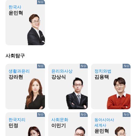
N수
한국사
윤민혁
사회탐구
N수
N수
N수
생활과윤리
윤리와사상
정치와법
강라현
강상식
김용택
N수
N수
N수
한국지리
사회문화
동아시아사
민정
이민기
세계사
윤민혁