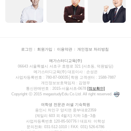
로그인
회원가입
이용약관
개인정보 처리방침
메가스터디교육(주)
06643 서울특별시 서초구 효령로 321 (서초동, 덕원빌딩)
메가스터디교육(주) 대표이사 : 손성은
사업자등록번호 : 780-87-00035│학원 고객센터 : 1588-7887
개인정보보호책임자 : 김영무
통신판매번호 : 2015-서울서초-0678
[정보확인]
Copyright ⓒ 2015 megastudyEdu.Co.Ltd. All right reserved.
여학생 전문관 러셀 기숙학원
용인시 처인구 양지면 중부대로2359
(제일리 603 외 4필지) 지하 1층~3층
사업자등록번호 120-85-50776 l 대표자: 이학성
문의전화: 031-512-1010ㅣFAX: 031) 526-6786