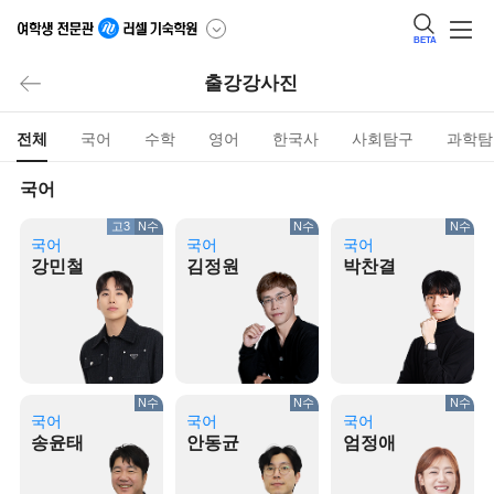
BETA
출강강사진
전체
국어
수학
영어
한국사
사회탐구
과학탐
국어
고3
N수
N수
N수
국어
국어
국어
강민철
김정원
박찬결
N수
N수
N수
국어
국어
국어
송윤태
안동균
엄정애