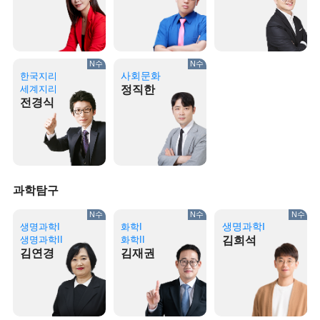
N수
N수
사회문화
한국지리
세계지리
정직한
전경식
과학탐구
N수
N수
N수
생명과학I
생명과학I
화학I
생명과학II
화학II
김희석
김연경
김재권