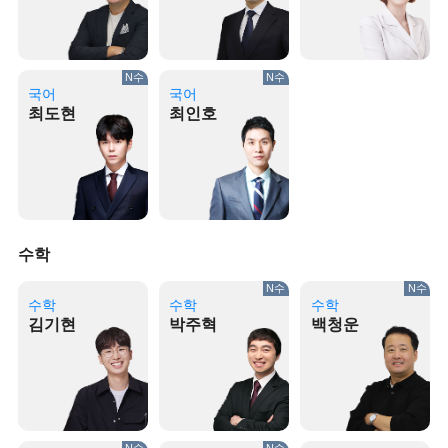
N수
N수
국어
국어
최도현
최인호
수학
N수
N수
수학
수학
수학
김기현
박주혁
백청운