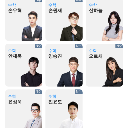
N수
N수
수학
수학
수학
손우혁
손원재
신하늘
N수
N수
N수
수학
수학
수학
안재욱
양승진
오르새
N수
N수
수학
수학
윤성욱
진윤도