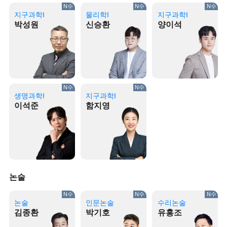
N수
N수
N수
지구과학I
물리학I
지구과학I
박성원
신승환
양이석
N수
N수
생명과학I
지구과학I
이석준
함지영
논술
N수
N수
N수
논술
인문논술
수리논술
김종환
박기호
유홍조